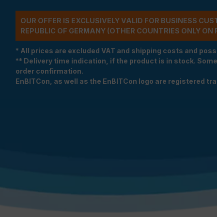
OUR OFFER IS EXCLUSIVELY VALID FOR BUSINESS CU
REPUBLIC OF GERMANY (OTHER COUNTRIES ONLY ON 
* All prices are excluded VAT and shipping costs and poss
** Delivery time indication, if the product is in stock. Som
order confirmation.
EnBITCon, as well as the EnBITCon logo are registered t