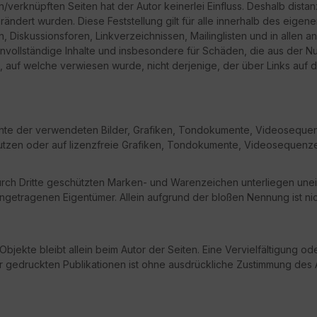
/verknüpften Seiten hat der Autor keinerlei Einfluss. Deshalb distanzi
erändert wurden. Diese Feststellung gilt für alle innerhalb des eig
, Diskussionsforen, Linkverzeichnissen, Mailinglisten und in allen
er unvollständige Inhalte und insbesondere für Schäden, die aus der
e, auf welche verwiesen wurde, nicht derjenige, der über Links auf di
rechte der verwendeten Bilder, Grafiken, Tondokumente, Videosequenz
zen oder auf lizenzfreie Grafiken, Tondokumente, Videosequenze
durch Dritte geschützten Marken- und Warenzeichen unterliegen une
ngetragenen Eigentümer. Allein aufgrund der bloßen Nennung ist ni
te Objekte bleibt allein beim Autor der Seiten. Eine Vervielfältigun
edruckten Publikationen ist ohne ausdrückliche Zustimmung des Au