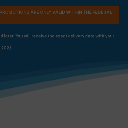
- PROMOTIONS ARE ONLY VALID WITHIN THE FEDERAL
 later. You will receive the exact delivery date with your
n 2026