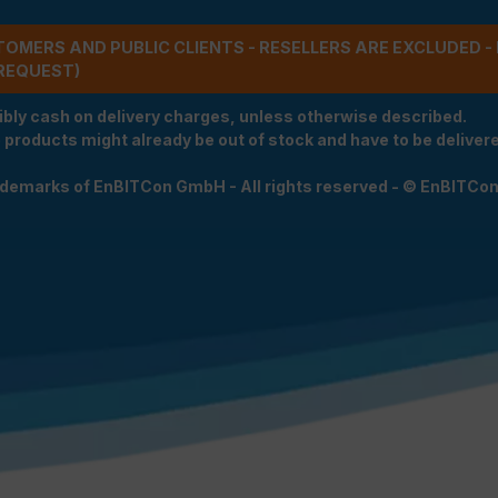
STOMERS AND PUBLIC CLIENTS - RESELLERS ARE EXCLUDED 
REQUEST)
ibly cash on delivery charges, unless otherwise described.
e products might already be out of stock and have to be delivered
rademarks of EnBITCon GmbH - All rights reserved - © EnBITCo