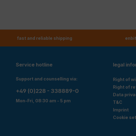
fast and reliable shipping
enbi
Service hotline
legal inf
Support and counselling via:
Right of w
Right of r
+49 (0)228 - 338889-0
Data priva
Mon-Fri, 08:30 am - 5 pm
T&C
Imprint
Cookie set