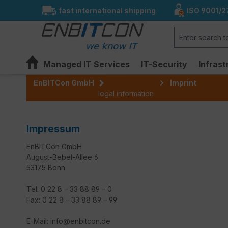
fast international shipping
ISO 9001/2
search
Skip to main navigation
Managed IT Services
IT-Security
Infrast
EnBITCon GmbH
Imprint
legal information
Impressum
EnBITCon GmbH
August-Bebel-Allee 6
53175 Bonn
Tel: 0 22 8 – 33 88 89 – 0
Fax: 0 22 8 – 33 88 89 – 99
E-Mail: info@enbitcon.de