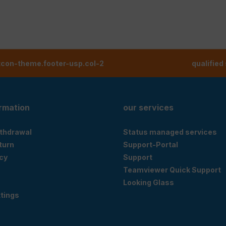
tcon-theme.footer-usp.col-2
qualified
ormation
our services
ithdrawal
Status managed services
eturn
Support-Portal
cy
Support
Teamviewer Quick Support
Looking Glass
tings