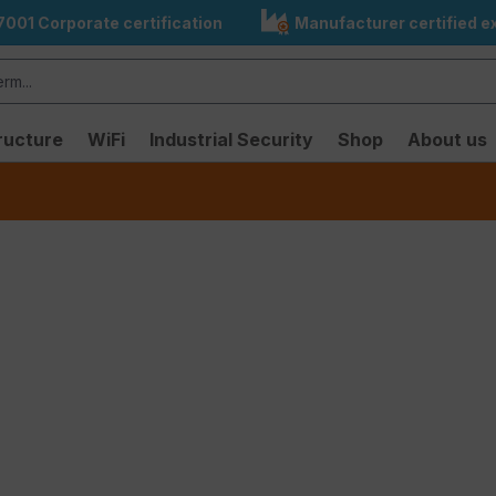
7001 Corporate certification
Manufacturer certified ex
ructure
WiFi
Industrial Security
Shop
About us