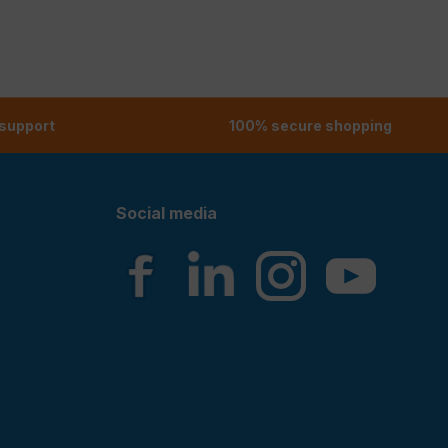
 support
100% secure shopping
Social media