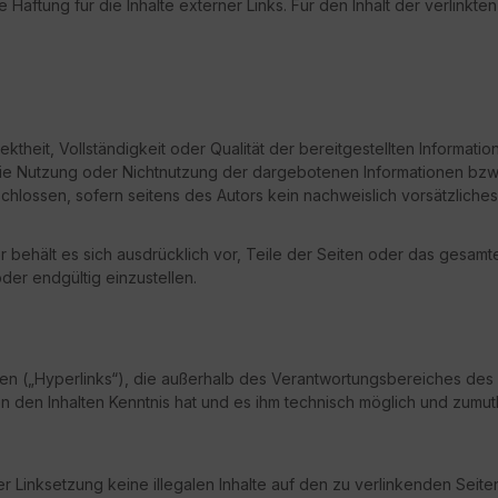
e Haftung für die Inhalte externer Links. Für den Inhalt der verlinkte
rektheit, Vollständigkeit oder Qualität der bereitgestellten Informa
 die Nutzung oder Nichtnutzung der dargebotenen Informationen bzw.
chlossen, sofern seitens des Autors kein nachweislich vorsätzliches
tor behält es sich ausdrücklich vor, Teile der Seiten oder das ge
der endgültig einzustellen.
en („Hyperlinks“), die außerhalb des Verantwortungsbereiches des 
 von den Inhalten Kenntnis hat und es ihm technisch möglich und zumut
der Linksetzung keine illegalen Inhalte auf den zu verlinkenden Seit