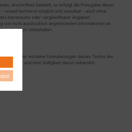
men, Anschriften) besteht, so erfolgt die Preisgabe dieser
st – soweit technisch möglich und zumutbar – auch ohne
 des Impressums oder vergleichbarer Angaben
 von nicht ausdrücklich angeforderten Informationen ist
d ausdrücklich vorbehalten.
fern Teile oder einzelne Formulierungen dieses Textes der
hrem Inhalt und ihrer Gültigkeit davon unberührt.
igure